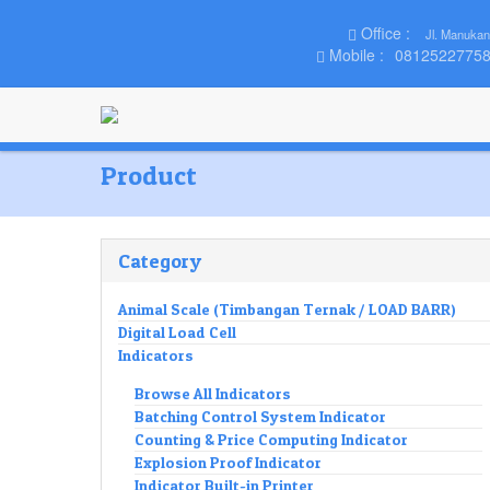
Office :
Jl. Manukan
Mobile :
0812522775
Product
Category
Animal Scale (Timbangan Ternak / LOAD BARR)
Digital Load Cell
Indicators
Browse All Indicators
Batching Control System Indicator
Counting & Price Computing Indicator
Explosion Proof Indicator
Indicator Built-in Printer