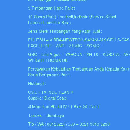
9.Timbangan Hand Pallet
10.Spare Part ( Loadcell,Indicator,Service,Kabel
Loadcell,Junction Box )
Jenis Merk Timbangan Yang Kami Jual :
FUJITSU – VIBRA-NEWTECH-SAYAKI-MK CELLS-CAS
EXCELLENT – AND – ZEMIC – SONIC –
GSC – Dini Argeo – YAHOUA – YH T8 – KUBOTA – AV
WEIGHT TRONIX Dll.
Percayakan Kebutuhan Timbangan Anda Kepada Kami
Serta Bergaransi Pasti.
Hubungi :
CV.CIPTA INDO TEKNIK
Supplier Digital Scale
Jl.Manukan Bhakti IV / 1 Blok 20 i No.1
Tandes – Surabaya
Tlp / WA : 081252277588 – 0821 3010 5238