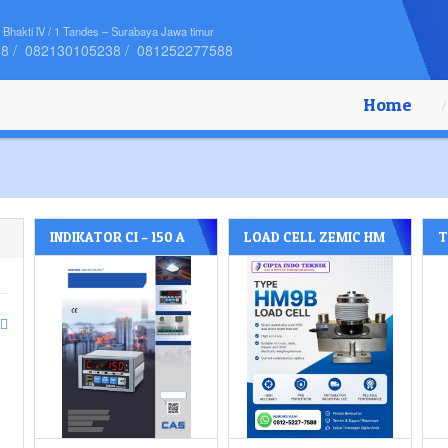
 Bhakti lV / 1 Tandes – Surabaya Jawa timur
88
082130105238
081252277588
Home
INDIKATOR CI – 150 A
LOAD CELL ZEMIC HM
T
MERK CAS
9B 40 TON
M