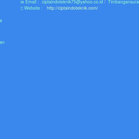
Email :
ciptaindoteknik75@yahoo.co.id
Timbangansur
Website :
http://ciptaindoteknik.com/
ra
man