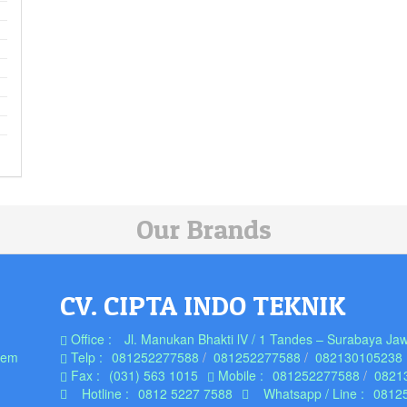
Our Brands
CV. CIPTA INDO TEKNIK
Office :
Jl. Manukan Bhakti lV / 1 Tandes – Surabaya Jaw
tem
Telp :
081252277588
081252277588
082130105238
Fax :
(031) 563 1015
Mobile :
081252277588
0821
Hotline :
0812 5227 7588
Whatsapp / Line :
0812