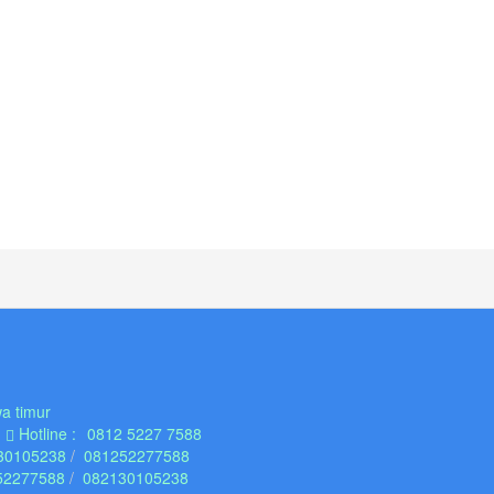
a timur
Hotline :
0812 5227 7588
30105238
081252277588
52277588
082130105238