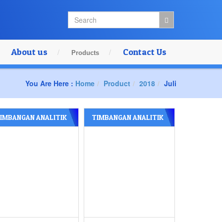
About us
Contact Us
Products
You Are Here :
Home
Product
2018
Juli
IMBANGAN ANALITIK
TIMBANGAN ANALITIK
ERK FUJITSU
FUJITSU 210 X 0.1 Mg
FS – AR