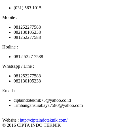
(031) 563 1015
Mobile :
081252277588
082130105238
081252277588
Hotline :
0812 5227 7588
Whatsapp / Line :
081252277588
082130105238
Email :
ciptaindoteknik75@yahoo.co.id
Timbangansurabaya7580@yahoo.com
Website :
http://ciptaindoteknik.com/
© 2016 CIPTA INDO TEKNIK