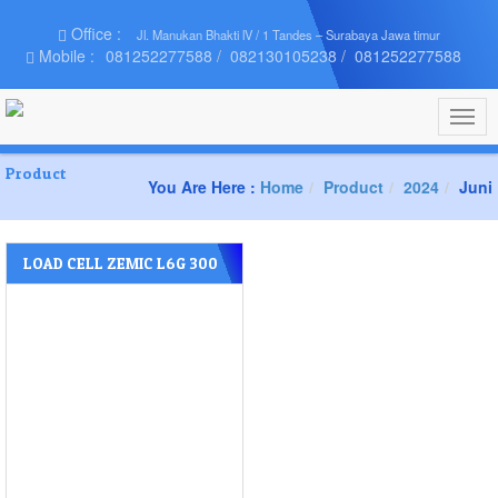
Office :
Jl. Manukan Bhakti lV / 1 Tandes – Surabaya Jawa timur
Mobile :
081252277588
082130105238
081252277588
Togg
navig
Product
You Are Here :
Home
Product
2024
Juni
LOAD CELL ZEMIC L6G 300
Kg SURABAYA