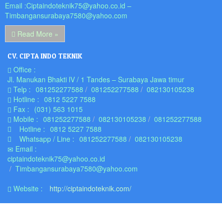
Email :Ciptaindoteknik75@yahoo.co.id –
Timbangansurabaya7580@yahoo.com
Read More »
CV. CIPTA INDO TEKNIK
Office :
Jl. Manukan Bhakti lV / 1 Tandes – Surabaya Jawa timur
Telp :
081252277588
081252277588
082130105238
Hotline :
0812 5227 7588
Fax :
(031) 563 1015
Mobile :
081252277588
082130105238
081252277588
Hotline :
0812 5227 7588
Whatsapp / Line :
081252277588
082130105238
Email :
ciptaindoteknik75@yahoo.co.id
Timbangansurabaya7580@yahoo.com
Website :
http://ciptaindoteknik.com/
© 2016 CIPTA INDO TEKNIK
WebDesignSurabaya