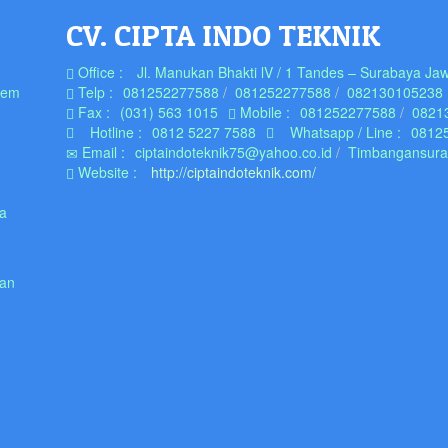
CV. CIPTA INDO TEKNIK
Office :
Jl. Manukan Bhakti lV / 1 Tandes – Surabaya Jaw
tem
Telp :
081252277588
081252277588
082130105238
Fax :
(031) 563 1015
Mobile :
081252277588
0821
Hotline :
0812 5227 7588
Whatsapp / Line :
0812
Email :
ciptaindoteknik75@yahoo.co.id
Timbangansur
Website :
http://ciptaindoteknik.com/
ra
man