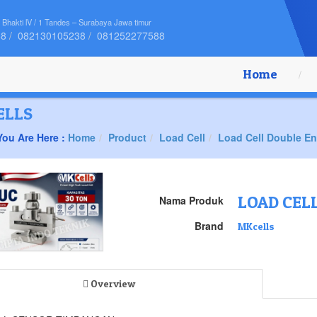
 Bhakti lV / 1 Tandes – Surabaya Jawa timur
88
082130105238
081252277588
Home
ELLS
You Are Here :
Home
Product
Load Cell
Load Cell Double E
LOAD CEL
Nama Produk
Brand
MKcells
Overview