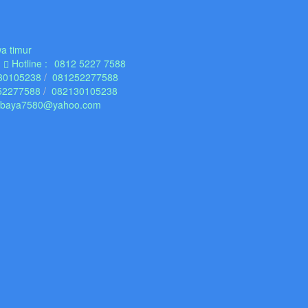
a timur
Hotline :
0812 5227 7588
30105238
081252277588
52277588
082130105238
abaya7580@yahoo.com