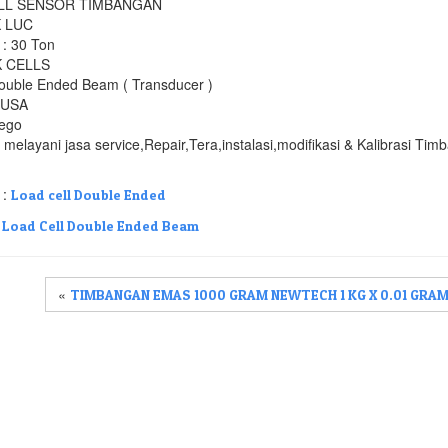
LL SENSOR TIMBANGAN
K LUC
 : 30 Ton
K CELLS
ouble Ended Beam ( Transducer )
 USA
Nego
 melayani jasa service,Repair,Tera,instalasi,modifikasi & Kalibrasi T
 :
Load cell Double Ended
:
Load Cell Double Ended Beam
«
TIMBANGAN EMAS 1000 GRAM NEWTECH 1 KG X 0.01 GRA