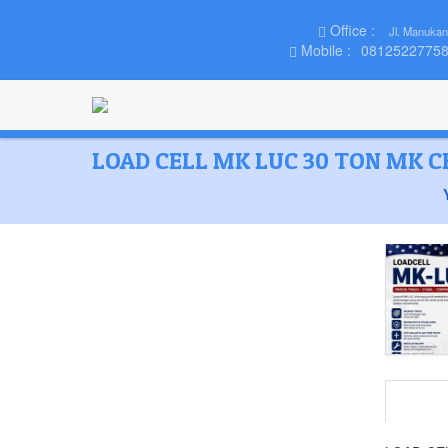
Office :
Jl. Manukan
Mobile :
0812522775
LOAD CELL MK LUC 30 TON MK C